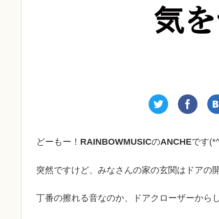
どーもー！
RAINBOWMUSIC
の
ANCHE
です(*^
突然ですけど、みなさんの家の玄関はドアの
丁番の擦れる音なのか、ドアクローザーから