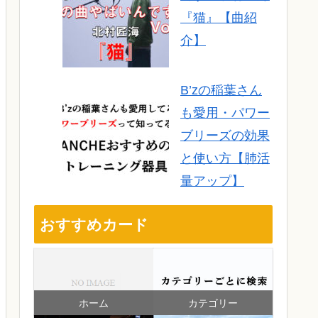
『猫』【曲紹
介】
B’zの稲葉さん
も愛用・パワー
ブリーズの効果
と使い方【肺活
量アップ】
おすすめカード
ホーム
カテゴリー