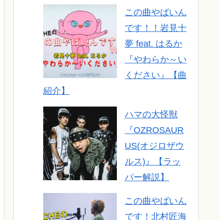
この曲やばいん
です！！岩見十
夢 feat. はるか
『やわらか～い
ください』【曲
紹介】
ハマの大怪獣
『OZROSAUR
US(オジロザウ
ルス)』【ラッ
パー解説】
この曲やばいん
です！北村匠海