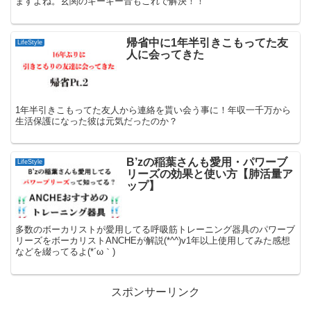
ますよね。玄関のキーキー音もこれで解決！！
帰省中に1年半引きこもってた友
LifeStyle
人に会ってきた
1年半引きこもってた友人から連絡を貰い会う事に！年収一千万から
生活保護になった彼は元気だったのか？
B’zの稲葉さんも愛用・パワーブ
LifeStyle
リーズの効果と使い方【肺活量ア
ップ】
多数のボーカリストが愛用してる呼吸筋トレーニング器具のパワーブ
リーズをボーカリストANCHEが解説(*^^)v1年以上使用してみた感想
などを綴ってるよ(*´ω｀)
スポンサーリンク