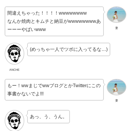
間違えちゃった！！！！wwwwwwww
なんか焼肉とキムチと納豆がwwwwwwwwあ
妻
ーーーやばいwww
(めっちゃ一人でツボに入ってるな…)
ANCHE
もー！wwまじでwwブログとかTwitterにこの
事書かないでよ!!!
妻
あっ、う、うん。