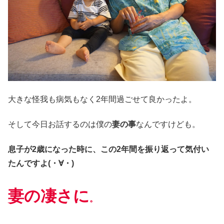
大きな怪我も病気もなく2年間過ごせて良かったよ。
そして今日お話するのは僕の
妻の事
なんですけども。
息子が2歳になった時に、この2年間を振り返って気付い
たんですよ(・∀・)
妻の凄さに
。