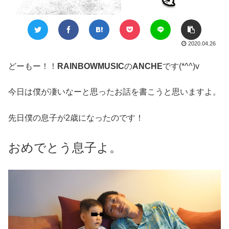
2020.04.26
どーもー！！
RAINBOWMUSIC
の
ANCHE
です(*^^)v
今日は僕が凄いなーと思ったお話を書こうと思いますよ。
先日僕の息子が2歳になったのです！
おめでとう息子よ。