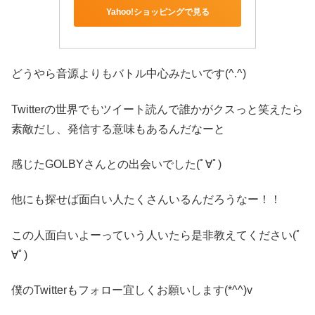
Yahoo!ショッピングで見る
どうやら音源よりもバトル中心みたいです(^.^)
Twitterの世界でもツイート読んで誰かがクスっと笑えたら
素敵だし、発信する意味もあるんだなーと
感じたGOLBYさんとの出会いでした(ﾟ∀ﾟ)
他にも探せば面白い人たくさんいるんだろうなー！！
この人面白いよーっていう人いたら是非教えてください(ﾟ
∀ﾟ)
僕のTwitterもフォロー宜しくお願いします(*^^)v