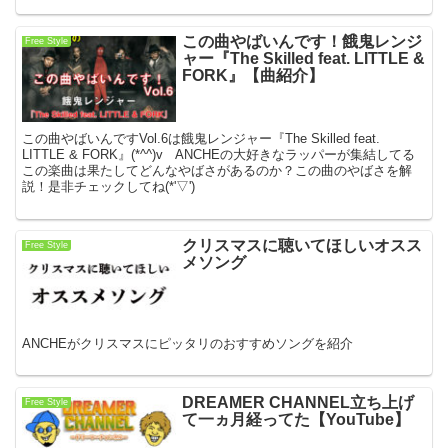
この曲やばいんです！餓鬼レンジ
Free Style
ャー『The Skilled feat. LITTLE &
FORK』【曲紹介】
この曲やばいんですVol.6は餓鬼レンジャー『The Skilled feat.
LITTLE & FORK』(*^^)v ANCHEの大好きなラッパーが集結してる
この楽曲は果たしてどんなやばさがあるのか？この曲のやばさを解
説！是非チェックしてね(*'▽')
クリスマスに聴いてほしいオスス
Free Style
メソング
ANCHEがクリスマスにピッタリのおすすめソングを紹介
DREAMER CHANNEL立ち上げ
Free Style
て一ヵ月経ってた【YouTube】