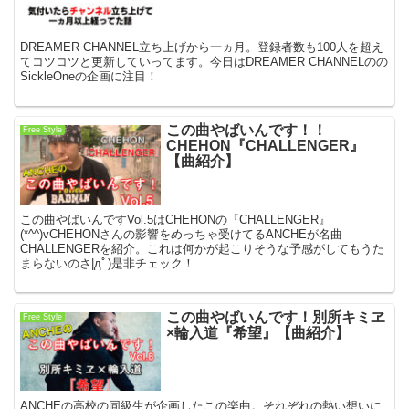
DREAMER CHANNEL立ち上げから一ヵ月。登録者数も100人を超え
てコツコツと更新していってます。今日はDREAMER CHANNELのの
SickleOneの企画に注目！
この曲やばいんです！！
Free Style
CHEHON『CHALLENGER』
【曲紹介】
この曲やばいんですVol.5はCHEHONの『CHALLENGER』
(*^^)vCHEHONさんの影響をめっちゃ受けてるANCHEが名曲
CHALLENGERを紹介。これは何かが起こりそうな予感がしてもうた
まらないのさ|дﾟ)是非チェック！
この曲やばいんです！別所キミヱ
Free Style
×輪入道『希望』【曲紹介】
ANCHEの高校の同級生が企画したこの楽曲。それぞれの熱い想いに