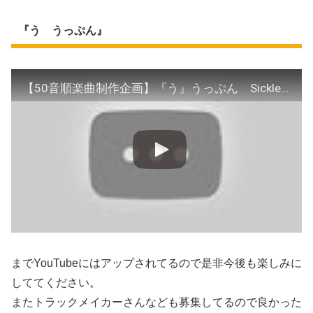
『う うっぷん』
【50音順楽曲制作企画】『う』うっぷん SickleOne リリックビデオ
までYouTubeにはアップされてるので是非今後も楽しみに
しててください。
またトラックメイカーさんなども募集してるので良かった