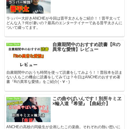
ラッパー大好きANCHEが今回は晋平太さんをご紹介！！晋平太って
どんな人？何が凄いの？最高のエンターテイナーである晋平太さんに
ついて綴ってます。
自粛期間中のおすすめ読書【Rの
Free Style
異常な愛情】レビュー
自粛期間中のおうち時間を使って読書をしてみよう！！普段本を読ま
ない人もこの機会に読書をしてみては？今日はANCHEのおすすめ著
書『Rの異常な愛情』をご紹介(・∀・)
この曲やばいんです！別所キミヱ
Free Style
×輪入道『希望』【曲紹介】
ANCHEの高校の同級生が企画したこの楽曲。それぞれの熱い想いに