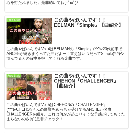
心を打たれました。是非聴いてね(=ﾟωﾟ)ﾉ
この曲やばいんです！！
Free Style
EELMAN『Simple』【曲紹介】
この曲やばいんですVol.4はEELMANの『Simple』(*^^)v20代前半で
ANCHEが聴きまくってた曲だよー！答えはいつだってSimple(^.^)今
悩んでる人の背中を押してくれる楽曲です。
この曲やばいんです！！
Free Style
CHEHON『CHALLENGER』
【曲紹介】
この曲やばいんですVol.5はCHEHONの『CHALLENGER』
(*^^)vCHEHONさんの影響をめっちゃ受けてるANCHEが名曲
CHALLENGERを紹介。これは何かが起こりそうな予感がしてもうた
まらないのさ|дﾟ)是非チェック！