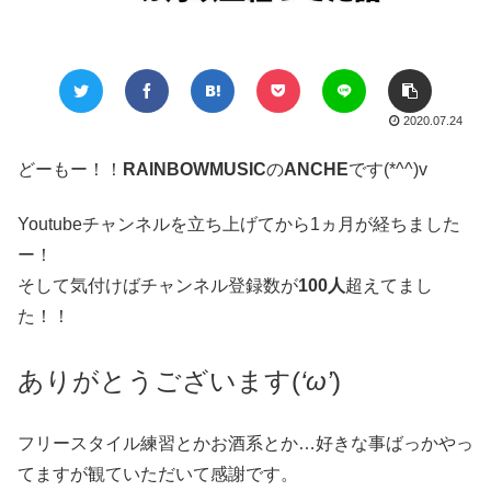
2020.07.24
どーもー！！
RAINBOWMUSIC
の
ANCHE
です(*^^)v
Youtubeチャンネルを立ち上げてから1ヵ月が経ちました
ー！
そして気付けばチャンネル登録数が
100人
超えてまし
た！！
ありがとうございます(
‘ω’
)
フリースタイル練習とかお酒系とか…好きな事ばっかやっ
てますが観ていただいて感謝です。