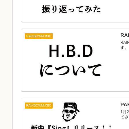
RA
RAINBOWMUSIC
RA
す。
P
RAINBOWMUSIC
1月
てみ