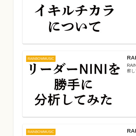
RA
RAINBOWMUSIC
RA
察し
RA
RAINBOWMUSIC