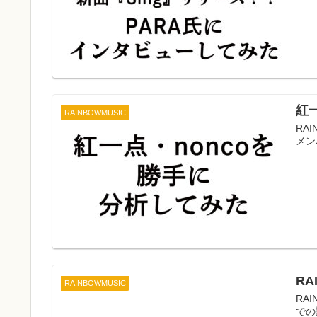
紅
RAINBOWMUSIC
RA
メン
R
RAINBOWMUSIC
RA
での