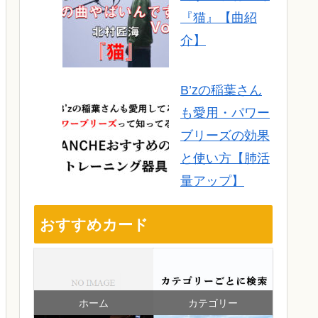
『猫』【曲紹
介】
B’zの稲葉さん
も愛用・パワー
ブリーズの効果
と使い方【肺活
量アップ】
おすすめカード
ホーム
カテゴリー