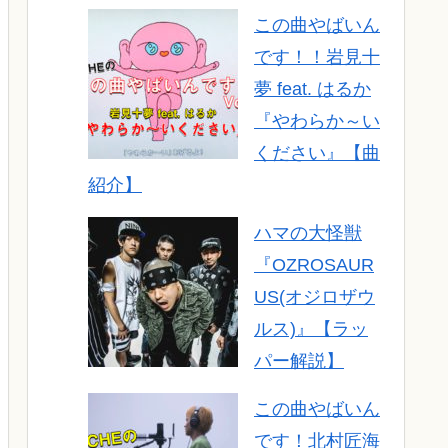
この曲やばいん
です！！岩見十
夢 feat. はるか
『やわらか～い
ください』【曲
紹介】
ハマの大怪獣
『OZROSAUR
US(オジロザウ
ルス)』【ラッ
パー解説】
この曲やばいん
です！北村匠海